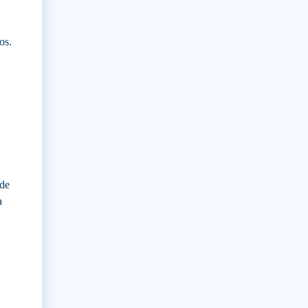
os.
sde
a