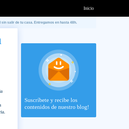
Inicio
 sin salir de tu casa. Entregamos en hasta 48h.
a
ia
Suscríbete
y recibe los
a
contenidos de nuestro blog!
ia.