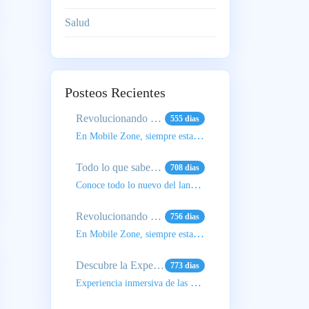
Salud
Posteos Recientes
Revolucionando el Futuro: La Nueva Inteligencia Artificial de Apple
555 dias
En Mobile Zone, siempre estamos al tanto de las últimas tendencias tecnológicas, y este avance de Ap
Todo lo que sabemos sobre el Lanzamiento del Nuevo iPhone 16
708 dias
Conoce todo lo nuevo del lanzamiento de Apple
Revolucionando el Futuro: La Nueva Inteligencia Artificial de Apple
756 dias
En Mobile Zone, siempre estamos al tanto de las últimas tendencias tecnológicas, y este avance de Ap
Descubre la Experiencia de Sonido Superior del nuevo Lamborghini Huracan 700 TW
773 dias
Experiencia inmersiva de las Lamborghini Huracan Buds