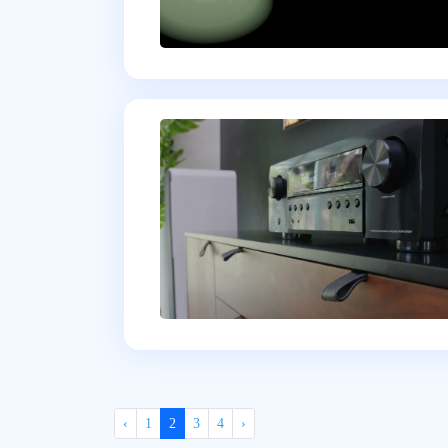
‹
1
2
3
4
›