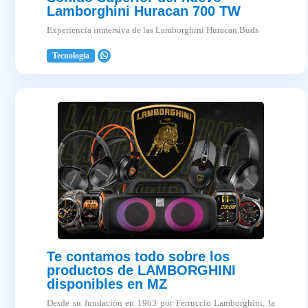
Lamborghini Huracan 700 TW
Experiencia inmersiva de las Lamborghini Huracan Buds
Tecnologia
2025-04-03
Te contamos todo sobre los
productos de LAMBORGHINI
disponibles en MZ
Desde su fundación en 1963 por Ferruccio Lamborghini, la