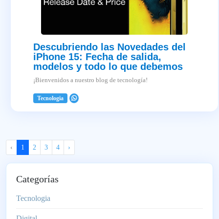
Descubriendo las Novedades del
iPhone 15: Fecha de salida,
modelos y todo lo que debemos
saber sobre ellos
¡Bienvenidos a nuestro blog de tecnología!
Tecnologia
2025-04-03
‹
1
2
3
4
›
Categorías
Tecnologia
Digital