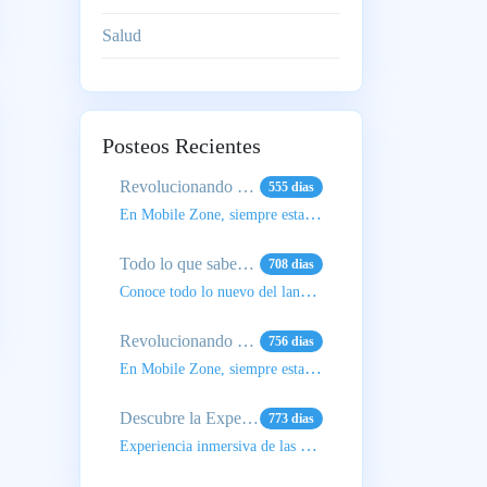
Salud
Posteos Recientes
Revolucionando el Futuro: La Nueva Inteligencia Artificial de Apple
555 dias
En Mobile Zone, siempre estamos al tanto de las últimas tendencias tecnológicas, y este avance de Ap
Todo lo que sabemos sobre el Lanzamiento del Nuevo iPhone 16
708 dias
Conoce todo lo nuevo del lanzamiento de Apple
Revolucionando el Futuro: La Nueva Inteligencia Artificial de Apple
756 dias
En Mobile Zone, siempre estamos al tanto de las últimas tendencias tecnológicas, y este avance de Ap
Descubre la Experiencia de Sonido Superior del nuevo Lamborghini Huracan 700 TW
773 dias
Experiencia inmersiva de las Lamborghini Huracan Buds