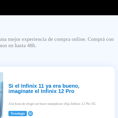
 una mejor experiencia de compra online. Comprá con
amos en hasta 48h.
Si el Infinix 11 ya era bueno,
imagínate el Infinix 12 Pro
A la hora de elegir un buen smarphone elija Infinix 12 Pro 5G
Tecnologia
2025-04-03